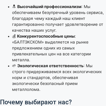
🔝
Высочайший профессионализм
: Мы
обеспечиваем безупречный уровень сервиса,
благодаря чему каждый наш клиент
гарантированно получает удовлетворение от
качества наших услуг.
💰
Конкурентоспособные цены
:
«БАЛТЭКСКОМ» выделяется на рынке
предложением одних из самых
привлекательных цен на все категории
металла.
🌱
Экологическая ответственность
: Мы
Калькулятор расчета
строго придерживаемся всех экологических
норм и стандартов, обеспечивая
стоимости металлолома
экологически безопасный прием
металлолома.
Выберите тип лома
Почему выбирают нас?