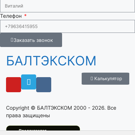
Телефон
Заказать звонок
БАЛТЭКСКОМ
Калькулятор
Copyright © БАЛТЭКСКОМ 2000 - 2026. Все
права защищены
Скачайте наш актуальный прайс-лист на
Не пропустите важные изменения цен! 👀
Продвигается
металлолом!📥