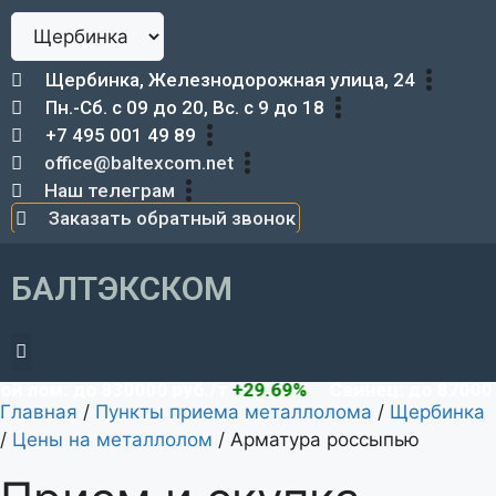
Щербинка, Железнодорожная улица, 24
Пн.-Сб. с 09 до 20, Вс. с 9 до 18
+7 495 001 49 89
office@baltexcom.net
Наш телеграм
Заказать обратный звонок
БАЛТЭКСКОМ
Демонтаж металлоконструкций
ом: до 830000 руб./т
+29.69%
Свинец: до 87000 руб
Главная
/
Пункты приема металлолома
/
Щербинка
/
Цены на металлолом
/
Арматура россыпью