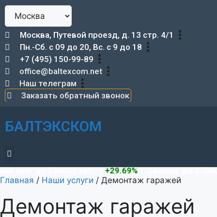
Москва, Путевой проезд, д. 13 стр. 4/1
Пн.-Сб. с 09 до 20, Вс. с 9 до 18
+7 (495) 150-99-89
office@baltexcom.net
Наш телеграм
Заказать обратный звонок
БАЛТЭКСКОМ
Демонтаж металлоконструкций
ом: до 830000 руб./т
+29.69%
Свинец: до 87000 руб
Главная
/
Наши услуги
/
Демонтаж гаражей
Демонтаж гаражей