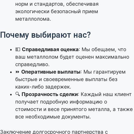
норм и стандартов, обеспечивая
экологически безопасный прием
металлолома.
Почему выбирают нас?
💵
Справедливая оценка
: Мы обещаем, что
ваш металлолом будет оценен максимально
Калькулятор расчета
справедливо.
стоимости металлолома
⏩
Оперативные выплаты
: Мы гарантируем
быстрые и своевременные выплаты без
каких-либо задержек.
Выберите тип лома
🔍
Прозрачность сделки
: Каждый наш клиент
получает подробную информацию о
стоимости и весе принятого металла, а также
все необходимые документы.
Тип оплаты
Заключение долгосрочного партнерства с