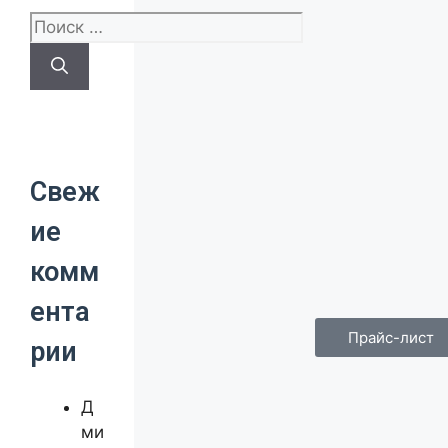
Свеж
ие
комм
ента
Прайс-лист
рии
Д
ми