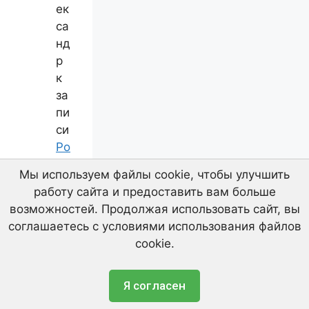
ек
са
нд
р
к
за
пи
си
Ро
ст
Мы используем файлы cookie, чтобы улучшить
кр
работу сайта и предоставить вам больше
ед
возможностей. Продолжая использовать сайт, вы
ит
соглашаетесь с условиями использования файлов
ор
cookie.
ск
ой
Уважаемые клиенты! Площадка в Щербинке
за
Я согласен
начала принимать цветной лом.
до