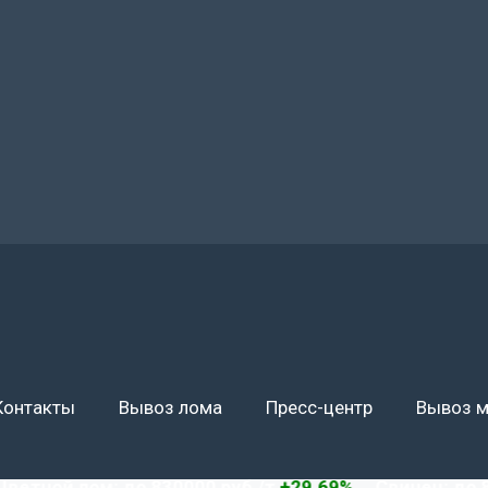
Контакты
Вывоз лома
Пресс-центр
Вывоз м
ой лом: до 830000 руб./т
+29.69%
Свинец: до 87000