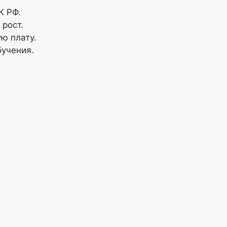
К РФ.
рост.
ю плату.
бучения.