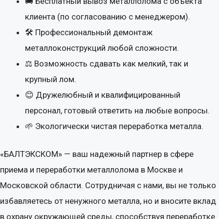
Калькулятор расчета
🚚 Бесплатный вывоз металлолома с объекта
стоимости металлолома
клиента (по согласованию с менеджером).
🛠 Профессиональный демонтаж
металлоконструкций любой сложности.
Выберите тип лома
⚖ Возможность сдавать как мелкий, так и
крупный лом.
😊 Дружелюбный и квалифицированный
Тип оплаты
персонал, готовый ответить на любые вопросы.
🌱 Экологически чистая переработка металла.
Объем лома (в килограммах)
«БАЛТЭКСКОМ» — ваш надежный партнер в сфере
1000
кг
приема и переработки металлолома в Москве и
% засора
Московской области. Сотрудничая с нами, вы не только
избавляетесь от ненужного металла, но и вносите вклад
в охрану окружающей среды, способствуя переработке