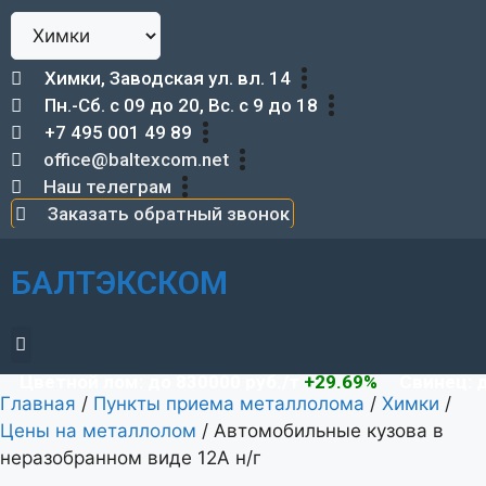
Химки, Заводская ул. вл. 14
Пн.-Сб. с 09 до 20, Вс. с 9 до 18
+7 495 001 49 89
office@baltexcom.net
Наш телеграм
Заказать обратный звонок
БАЛТЭКСКОМ
Демонтаж металлоконструкций
ветной лом: до 830000 руб./т
+29.69%
Свинец: до 8
Главная
/
Пункты приема металлолома
/
Химки
/
Цены на металлолом
/
Автомобильные кузова в
неразобранном виде 12А н/г