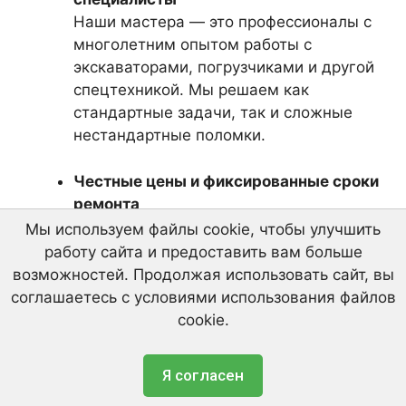
Наши мастера — это профессионалы с
многолетним опытом работы с
экскаваторами, погрузчиками и другой
спецтехникой. Мы решаем как
стандартные задачи, так и сложные
нестандартные поломки.
Честные цены и фиксированные сроки
Скачайте наш актуальный прайс-лист на
Не пропустите важные изменения цен! 👀
ремонта
металлолом!📥
Мы формируем прозрачное
Мы используем файлы cookie, чтобы улучшить
Подпишитесь на наш телеграм-канал и будьте
коммерческое предложение, четко
всегда в курсе самых свежих и выгодных
работу сайта и предоставить вам больше
Мы предлагаем выгодные условия
озвучиваем сроки и всегда их
предложений. Только актуальная информация,
сотрудничества и гарантируем актуальность
возможностей. Продолжая использовать сайт, вы
никакого спама! ✅ Нажмите 'Подписаться',
информации.✅ Нажмите 'Скачать', чтобы
соблюдаем. Никаких скрытых
соглашаетесь с условиями использования файлов
чтобы начать зарабатывать уже сегодня!
получить прайс-лист прямо сейчас!
платежей и затягивания процессов —
cookie.
только заслуженное качество и
Подписаться
Скачать прайс-лист
эффективность.
Уважаемые клиенты! Площадка в Щербинке
Я согласен
начала принимать цветной лом.