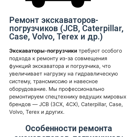
Ремонт экскаваторов-
погрузчиков (JCB, Caterpillar,
Case, Volvo, Terex и др.)
Экскаваторы-погрузчики
требуют особого
подхода к ремонту из-за совмещения
Калькулятор расчета
функций экскаватора и погрузчика, что
стоимости металлолома
увеличивает нагрузку на гидравлическую
систему, трансмиссию и навесное
оборудование. Мы профессионально
Выберите тип лома
ремонтируем спецтехнику ведущих мировых
брендов — JCB (3CX, 4CX), Caterpillar, Case,
Volvo, Terex и других.
Тип оплаты
Особенности ремонта