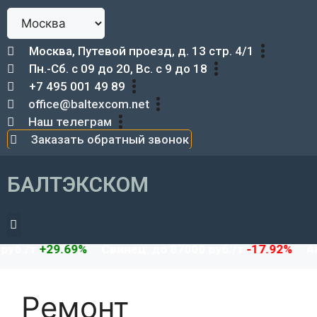
Москва, Путевой проезд, д. 13 стр. 4/1
Пн.-Сб. с 09 до 20, Вс. с 9 до 18
+7 495 001 49 89
office@baltexcom.net
Наш телеграм
Заказать обратный звонок
БАЛТЭКСКОМ
Демонтаж металлоконструкций
29.69%
Свинец: до 87000 руб./т
-17.92%
Аккумулят
Ремонт