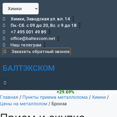
Химки, Заводская ул. вл. 14
Пн.-Сб. с 09 до 20, Вс. с 9 до 18
+7 495 001 49 89
office@baltexcom.net
Наш телеграм
Заказать обратный звонок
БАЛТЭКСКОМ
Демонтаж металлоконструкций
лом: до 830000 руб./т
+29.69%
Свинец: до 87000 ру
Главная
/
Пункты приема металлолома
/
Химки
/
Цены на металлолом
/
Бронза